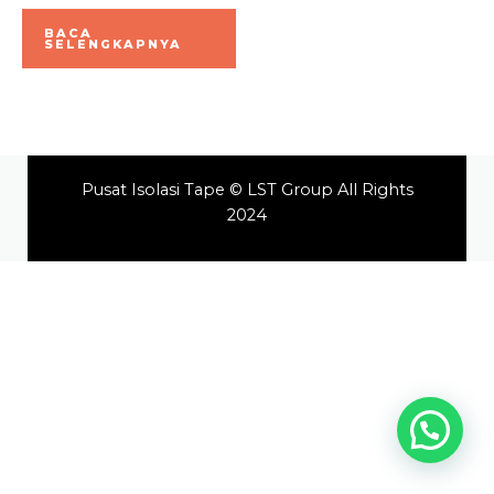
Dinilai
0
BACA
dari
SELENGKAPNYA
5
Pusat Isolasi Tape © LST Group All Rights
2024