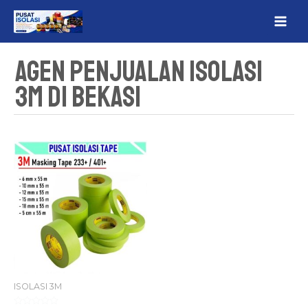
Lewati
MAI
ke
ME
konten
Agen Penjualan Isolasi
3M Di Bekasi
ISOLASI 3M