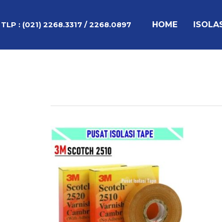
Lewati
ke
HOME
ISOLA
TLP :
(021) 2268.3317 / 2268.0897
konten