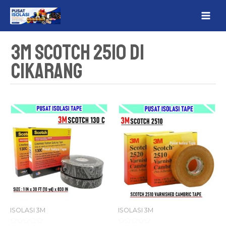
Lewati
MAI
ke
ME
konten
3M Scotch 2510 Di
Cikarang
ISOLASI 3M
ISOLASI 3M