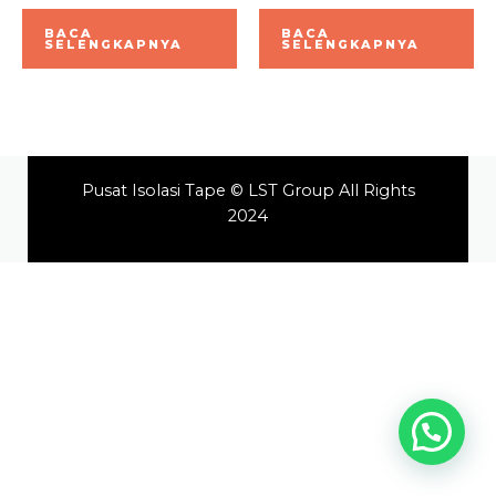
Dinilai
Dinilai
0
0
BACA
BACA
dari
dari
SELENGKAPNYA
SELENGKAPNYA
5
5
Pusat Isolasi Tape © LST Group All Rights
2024