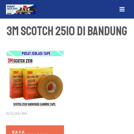
Lewati
MAI
ke
ME
konten
3M Scotch 2510 Di Bandung
ISOLASI 3M
Dinilai
0
BACA
dari